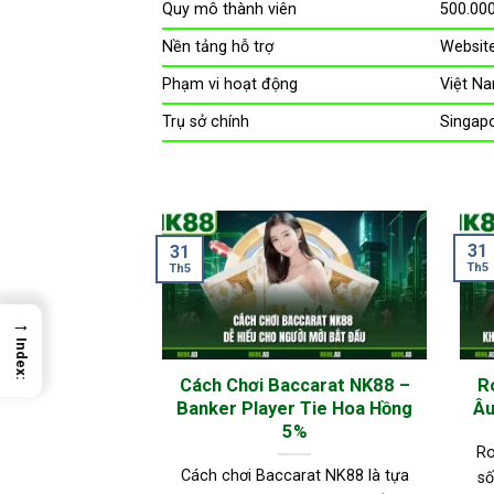
Quy mô thành viên
500.000
Nền tảng hỗ trợ
Website
Phạm vi hoạt động
Việt Na
Trụ sở chính
Singapo
31
31
Th5
Th5
→
Index:
Cách Chơi Baccarat NK88 –
R
Banker Player Tie Hoa Hồng
Âu
5%
Ro
Cách chơi Baccarat NK88 là tựa
số