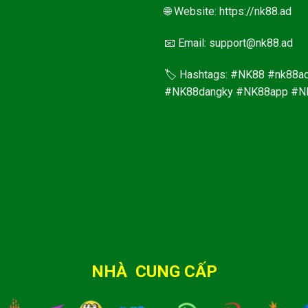
🌐 Website:
https://nk88.ad
📧 Email:
support@nk88.ad
🏷️ Hashtags: #NK88 #nk88a
#NK88dangky #NK88app #N
NHÀ CUNG CẤP