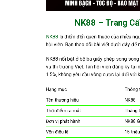
NK88 – Trang Cấ
NK88
là điểm đến quen thuộc của nhiều người
hội viên. Bạn theo dõi bài viết dưới đây để n
NK88 nổi bật ở bộ ba giấy phép song song
vụ thị trường Việt. Tân hội viên đăng ký t
1.5%, không yêu cầu vòng cược lại đối với 
Hạng mục
Thông t
Tên thương hiệu
NK88
Thời điểm ra mắt
Tháng 
Đơn vị phát hành
NK88 Gl
Vốn điều lệ
15 triệ