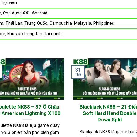
 hội viên
, ứng dụng iOS, Android
m, Thái Lan, Trung Quốc, Campuchia, Malaysia, Philippines
re, khu vực trung tâm tài chính
31
Th5
oulette NK88 – 37 Ô Châu
Blackjack NK88 – 21 Đi
 American Lightning X100
Soft Hard Hand Double
Down Split
ulette NK88 là tựa game quay
Blackjack NK88 là game bài 
 với 3 phiên bản phổ biến gồm